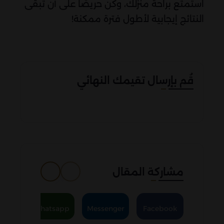
استمتع براحة منزلك، وكن حريصًا على أن تبقى
النتائج إيجابية لأطول فترة ممكنة!
قُم بإرسال تقيمك النهائي
مشاركة المقال
gram
Whatsapp
Messenger
Facebook