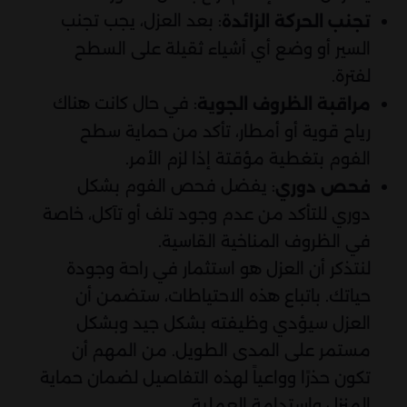
: بعد العزل، يجب تجنب
تجنب الحركة الزائدة
السير أو وضع أي أشياء ثقيلة على السطح
لفترة.
: في حال كانت هناك
مراقبة الظروف الجوية
رياح قوية أو أمطار، تأكد من حماية سطح
الفوم بتغطية مؤقتة إذا لزم الأمر.
: يفضل فحص الفوم بشكل
فحص دوري
دوري للتأكد من عدم وجود تلف أو تآكل، خاصة
في الظروف المناخية القاسية.
لنتذكر أن العزل هو استثمار في راحة وجودة
حياتك. باتباع هذه الاحتياطات، ستضمن أن
العزل سيؤدي وظيفته بشكل جيد وبشكل
مستمر على المدى الطويل. من المهم أن
تكون حذرًا وواعياً لهذه التفاصيل لضمان حماية
المنزل واستدامة العملية.