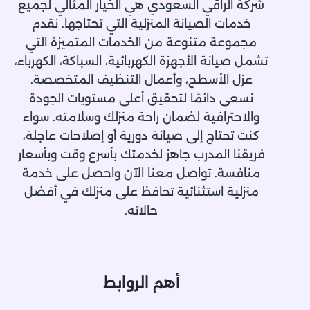
شركة الراقي السعودي هي الخيار المثالي لجميع
: يعمل على تقليل انتقال الأصوات
العزل الصوتي
والضوضاء داخل وخارج المبنى، مما يوفر بيئة أكثر راحة،
خدمات الصيانة المنزلية التي تحتاجها. نقدم
ويُستخدم بشكل أساسي في المكاتب، القاعات، والمنازل
مجموعة متنوعة من الخدمات المتميزة التي
التي تحتاج إلى عزل صوتي عالي الكفاءة.
تشمل صيانة الأجهزة الكهربائية، السباكة، الكهرباء،
لماذا تختار الراقي السعودي؟
عزل الأسطح، وأعمال التنظيف المتخصصة.
مواد عازلة عالية الجودة تدوم لسنوات طويلة.
نسعى دائمًا لتحقيق أعلى مستويات الجودة
تنفيذ دقيق وفق أعلى معايير الأمان والجودة.
والاحترافية لضمان راحة منزلك وسلامته. سواء
أسعار تنافسية تناسب جميع العملاء.
كنت تحتاج إلى صيانة دورية أو إصلاحات عاجلة،
حلول عزل مخصصة تناسب طبيعة المبنى والمناخ
فريقنا المدرب جاهز لخدمتك بأسرع وقت وبأسعار
المحيط.
منافسة. تواصل معنا الآن واحصل على خدمة
إذا كنت تبحث عن أفضل خدمات العزل في المملكة،
منزلية استثنائية تحافظ على منزلك في أفضل
تواصل معنا الآن واحصل على استشارة مجانية! نحن
حالاته.
نضمن لك حماية كاملة لمبناك بأعلى جودة وأفضل
الأسعار.
أهم الروابط