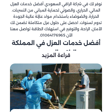
نوفر لك في شركة الراقي السعودي أفضل خدمات العزل
المائي، الحراري، والصوتي لحماية المباني من التسربات،
الحرارة، والضوضاء باستخدام مواد عازلة عالية الجودة
تدوم لسنوات. احصل على حلول عزل متكاملة تضمن لك
الأمان، الراحة، والتوفير في استهلاك الطاقة تواصل معنا
الآن 01064176965.
أفضل خدمات العزل في المملكة
– الراقي السعودي
قراءة المزيد
تُعد شركة الراقي السعودي من الشركات الرائدة في
مجال العزل بجميع أنواعه، سواء العزل المائي، العزل
الحراري أو العزل الصوتي، حيث نوفر حلولًا متكاملة تحمي
المباني من المخاطر المحتملة مثل تسرب المياه، ارتفاع
درجات الحرارة وانتقال الأصوات المزعجة. نعتمد على
أفضل المواد العازلة التي أثبتت فعاليتها على مر السنين
لضمان حماية دائمة وجودة فائقة.
أهمية العزل في المباني
يُعتبر العزل من أهم الإجراءات الوقائية التي تساعد في