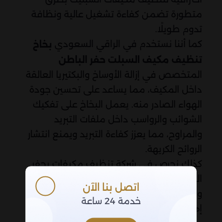
متطورة تضمن كفاءة تشغيل عالية ونظافة
تدوم طويلًا.
كما أننا نستخدم في الراقي السعودي
بخاخ
تنظيف مكيف السبلت حفر الباطن
المتخصص في إزالة الأوساخ والبكتيريا العالقة
داخل المكيف، مما يساعد على تحسين جودة
الهواء الصادر منه. يعمل البخاخ على تفكيك
الشوائب والرواسب داخل ملفات التبريد
والمراوح، مما يعزز كفاءة التبريد ويمنع انتشار
الروائح الكريهة.
كذلك نحرص في شركة تنظيف مكيفات بحفر
الباطن على تنظيف وحدات التكييف الداخلية
اتصل بنا الآن
والخارجية بدقة لضمان تدفق هواء بارد ونقي.
خدمة 24 ساعة
إهمال نظافة مكيفات اسبليت قد يؤدي إلى