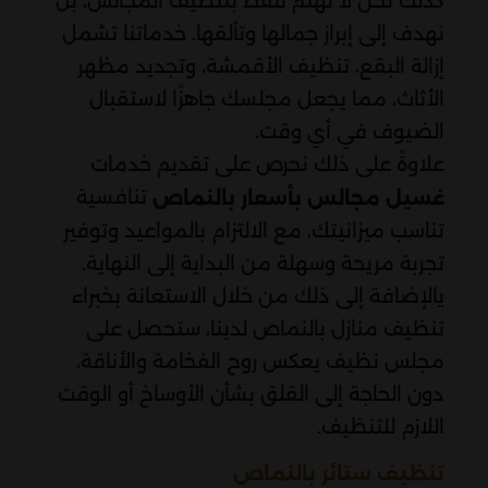
كذلك نحن لا نهتم فقط بتنظيف المجالس، بل
نهدف إلى إبراز جمالها وتألقها. خدماتنا تشمل
إزالة البقع، تنظيف الأقمشة، وتجديد مظهر
الأثاث، مما يجعل مجلسك جاهزًا لاستقبال
الضيوف في أي وقت.
علاوةً على ذلك نحرص على تقديم خدمات
تنافسية
غسيل مجالس بأسعار بالنماص
تناسب ميزانيتك، مع الالتزام بالمواعيد وتوفير
تجربة مريحة وسهلة من البداية إلى النهاية.
يالإضافة إلى ذلك من خلال الاستعانة بخبراء
تنظيف منازل بالنماص لدينا، ستحصل على
مجلس نظيف يعكس روح الفخامة والأناقة،
دون الحاجة إلى القلق بشأن الأوساخ أو الوقت
اللازم للتنظيف.
تنظيف ستائر بالنماص