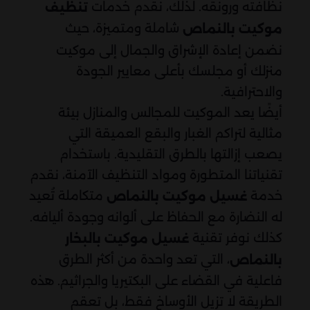
نظافته ورونقه. لذلك، نقدم خدمات
تنظيف
شاملة ومتميزة، حيث
موكيت بالنماص
نضمن إعادة الإشراق والجمال إلى موكيت
منزلك أو مجلسك بأعلى معايير الجودة
والاحترافية.
أيضًا يعد الموكيت للمجالس والمنازل بيئة
مثالية لتراكم الغبار والبقع العميقة التي
يصعب إزالتها بالطرق التقليدية. باستخدام
تقنياتنا المتطورة ومواد التنظيف الآمنة، نقدم
خدمة
متكاملة تُعيد
غسيل موكيت بالنماص
له النضارة مع الحفاظ على ألوانه وجودة أليافه.
كذلك نوفر تقنية
غسيل موكيت بالبخار
، التي تعد واحدة من أكثر الطرق
بالنماص
فاعلية في القضاء على البكتيريا والجراثيم. هذه
الطريقة لا تزيل الأوساخ فقط، بل تعقم