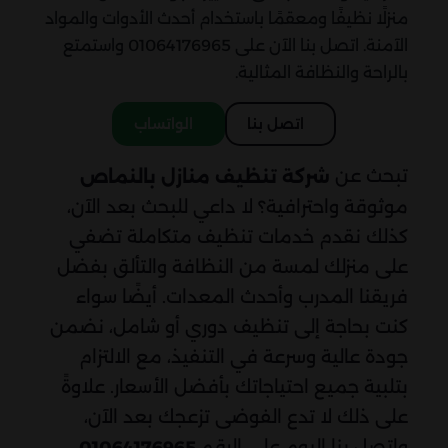
منزلًا نظيفًا ومعقمًا باستخدام أحدث الأدوات والمواد
الآمنة. اتصل بنا الآن على 01064176965 واستمتع
بالراحة والنظافة المثالية.
اتصل بنا
الواتساب
تبحث عن
شركة تنظيف منازل بالنماص
موثوقة واحترافية؟ لا داعي للبحث بعد الآن،
كذلك نقدم خدمات تنظيف متكاملة تضفي
على منزلك لمسة من النظافة والتألق بفضل
فريقنا المدرب وأحدث المعدات. أيضًا سواء
كنت بحاجة إلى تنظيف دوري أو شامل، نضمن
جودة عالية وسرعة في التنفيذ، مع الالتزام
بتلبية جميع احتياجاتك بأفضل الأسعار. علاوةً
على ذلك لا تدع الفوضى تزعجك بعد الآن،
واتصل بنا اليوم على الرقم