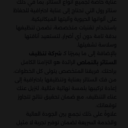
عناية خاصة لجميع أنواع الستائر، بما في ذلك
ستائر رول التي تحتاج إلى عناية احترافية للحفاظ
على ألوانها الحيوية وآليتها الميكانيكية.
باستخدام تقنيات متخصصة، نضمن تنظيفها
بدقة تامة دون أي أضرار، لتستعيد أناقتها
وسلاسة تشغيلها.
بالإضافة إلى ما يميزنا كـ
شركة تنظيف
الرائدة هو التزامنا الكامل
الستائر بالنماص
براحتك. فريقنا المتخصص يتولى كل الخطوات،
من فك الستائر بعناية وتنظيفها باحترافية إلى
إعادة تركيبها بلمسة نهائية مثالية. لنزيل عنك
عناء التنظيف، مع ضمان تحقيق نتائج تتجاوز
توقعاتك.
علاوةً على ذلك نجمع بين الجودة العالية
والخدمة السريعة لضمان توفير تجربة لا مثيل