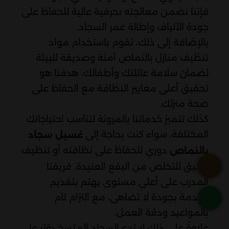
فإننا نضمن معالجته بحرفية عالية للحفاظ على
جودة الألياف وإطالة عمر السجاد.
بالإضافة إلى ذلك، نقوم باستخدام مواد
تنظيف منازل بالنماص آمنة وصديقة للبيئة
لضمان سلامة عائلتك وأطفالك. هدفنا هو
تحقيق أعلى معايير النظافة مع الحفاظ على
صحة منزلك.
كذلك تتميز خدماتنا بالمرونة لتناسب احتياجاتك
المختلفة، سواء كنت بحاجة إلى
غسيل سجاد
دوري للحفاظ على نظافته أو تنظيف
بالنماص
عميق للتخلص من البقع العنيدة. فريقنا
المدرب على أعلى مستوى يهتم بتقديم
الخدمة بجودة لا تضاهى، مع التزام تام
بالمواعيد ودقة العمل.
علاوةً على ذلك لا تدع السجاد المتسخ يؤثر على